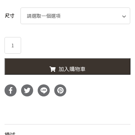
價
價
格：
格：
尺寸
NT$11,300。
NT$7,90
30581-
EASY
睡
數
加入購物車
量
描述