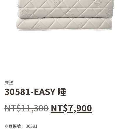
床墊
30581-EASY 睡
原
目
NT$
11,300
NT$
7,900
始
前
商品編號：
30581