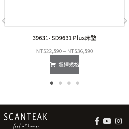
39631- SD9631 Plus床墊
價
NT$
22,590
–
NT$
36,590
格
此
選擇規格
範
產
圍：
品
NT$22,590
有
到
多
NT$36,590
種
款
式。
可
在