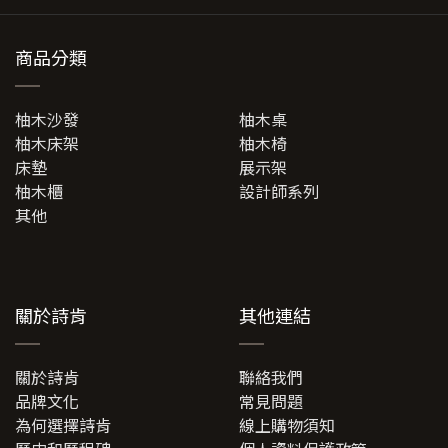
產
品
商品分類
頁
面
選
柚木沙發
柚木桌
擇
柚木床架
柚木椅
選
床墊
展示架
項
柚木櫃
設計師系列
其他
關於詩肯
其他連結
關於詩肯
聯絡我們
品牌文化
常見問題
為何選擇詩肯
線上購物須知