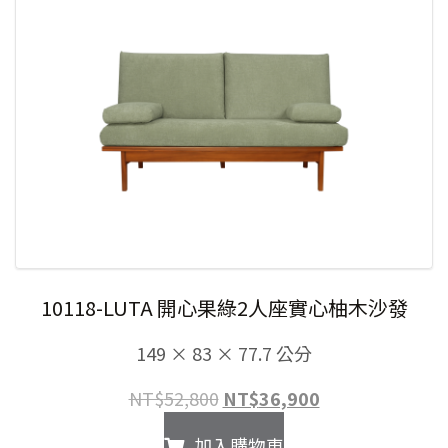
10118-LUTA 開心果綠2人座實心柚木沙發
149 × 83 × 77.7 公分
原
目
NT$
52,800
NT$
36,900
始
前
加入購物車