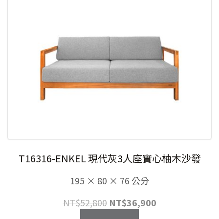
T16316-ENKEL 現代灰3人座實心柚木沙發
195 × 80 × 76 公分
原
目
NT$
52,800
NT$
36,900
始
前