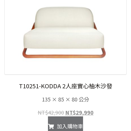
T10251-KODDA 2人座實心柚木沙發
135 × 85 × 80 公分
原
目
NT$
42,900
NT$
29,990
始
前
加入購物車
價
價