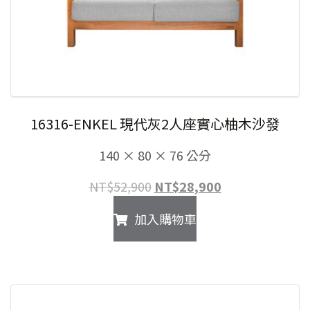
16316-ENKEL 現代灰2人座實心柚木沙發
140 × 80 × 76 公分
原
目
NT$
52,900
NT$
28,900
始
前
加入購物車
價
價
格：
格：
NT$52,900。
NT$28,900。