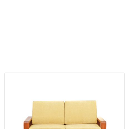
原
目
NT$
57,000
NT$
39,900
始
前
價
價
格：
格：
NT$57,000。
NT$39,900。