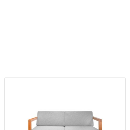
原
目
NT$
25,600
NT$
17,900
始
前
價
價
格：
格：
NT$25,600。
NT$17,900。