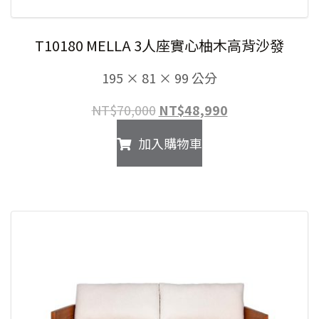
T10180 MELLA 3人座實心柚木高背沙發
195 × 81 × 99 公分
原
目
NT$
70,000
NT$
48,990
始
前
加入購物車
價
價
格：
格：
NT$70,000。
NT$48,990。