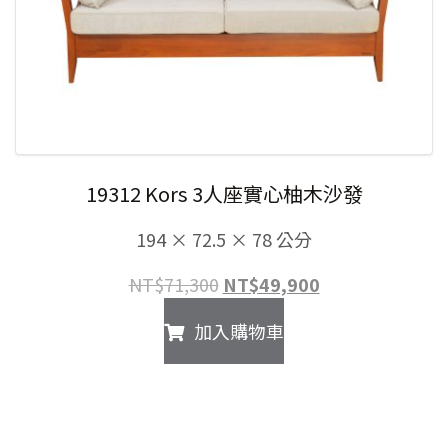
19312 Kors 3人座實心柚木沙發
194 × 72.5 × 78 公分
原
目
NT$
71,300
NT$
49,900
始
前
加入購物車
價
價
格：
格：
NT$71,300。
NT$49,900。