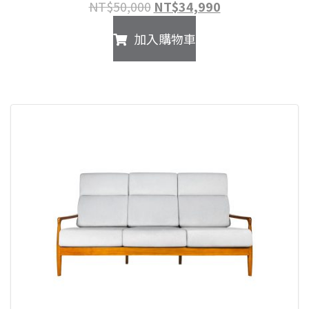
原
目
NT$
50,000
NT$
34,990
始
前
加入購物車
價
價
格：
格：
NT$50,000。
NT$34,990。