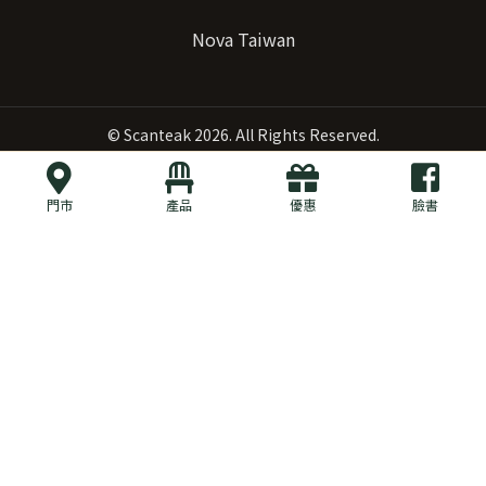
Nova Taiwan
©
Scanteak
2026. All Rights Reserved.
門市
產品
優惠
臉書