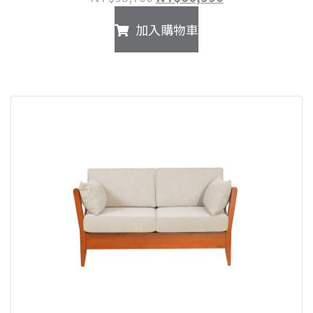
始
前
加入購物車
價
價
格：
格：
NT$95,700。
NT$66,990。