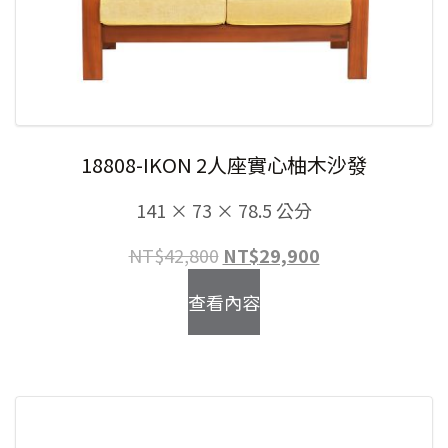
18808-IKON 2人座實心柚木沙發
141 × 73 × 78.5 公分
原
目
NT$
42,800
NT$
29,900
始
前
查看內容
價
價
格：
格：
NT$42,800。
NT$29,900。