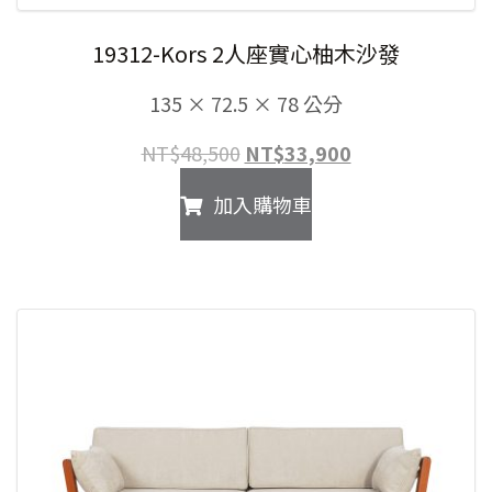
19312-Kors 2人座實心柚木沙發
135 × 72.5 × 78 公分
原
目
NT$
48,500
NT$
33,900
始
前
加入購物車
價
價
格：
格：
NT$48,500。
NT$33,900。