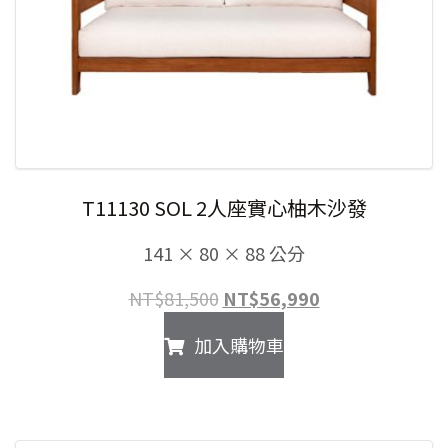
T11130 SOL 2人座實心柚木沙發
141 × 80 × 88 公分
原
目
NT$
81,500
NT$
56,990
始
前
加入購物車
價
價
格：
格：
NT$81,500。
NT$56,990。