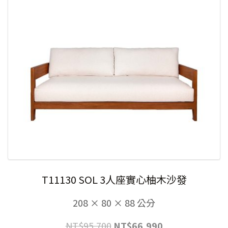
T11130 SOL 3人座實心柚木沙發
208 × 80 × 88 公分
原
目
NT$
95,700
NT$
66,990