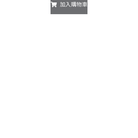
加入購物車
價
價
格：
格：
NT$52,800。
NT$36,900。