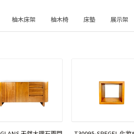
柚木床架
柚木椅
床墊
展示架
9-GLANS 天然大理石兩門
T30095-SPEGEL 化