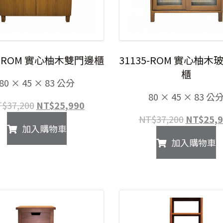
5-ROM 實心柚木雙門邊櫃
31135-ROM 實心柚
櫃
80 × 45 × 83 公分
80 × 45 × 83 公
原
目
T$
37,200
NT$
25,990
始
前
原
NT$
37,200
NT$
25,
加入購物車
價
價
始
加入購物車
格：
格：
價
NT$37,200。
NT$25,990。
格：
NT$37,2