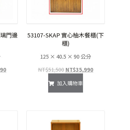
木玻璃門邊
53107-SKAP 實心柚木餐櫃(下
櫃)
分
125 × 40.5 × 90 公分
目
原
目
990
NT$
51,500
NT$
35,990
前
始
前
加入購物車
價
價
價
格：
格：
格：
00。
NT$25,990。
NT$51,500。
NT$35,990。