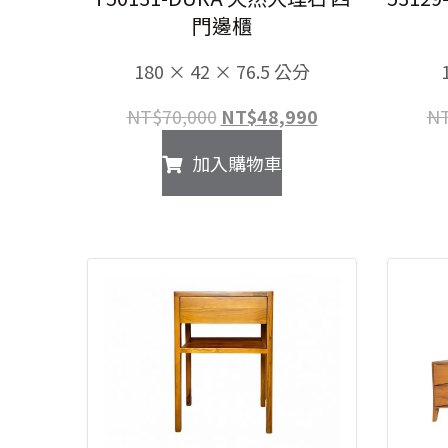
門邊櫃
180 × 42 × 76.5 公分
原
目
NT$
70,000
NT$
48,990
N
始
前
加入購物車
價
價
格：
格：
NT$70,000。
NT$48,990。