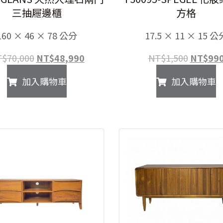
三抽屜邊櫃
方格
160 × 46 × 78 公分
17.5 × 11 × 15 公
原
目
原
T$
70,000
NT$
48,990
NT$
1,500
NT$
99
始
前
始
加入購物車
加入購物車
價
價
價
格：
格：
格：
NT$70,000。
NT$48,990。
NT$1,5