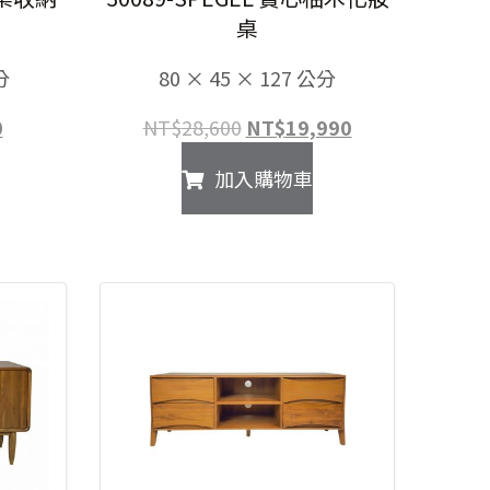
桌
分
80 × 45 × 127 公分
目
原
目
0
NT$
28,600
NT$
19,990
前
始
前
加入購物車
價
價
價
格：
格：
格：
00。
NT$990。
NT$28,600。
NT$19,990。