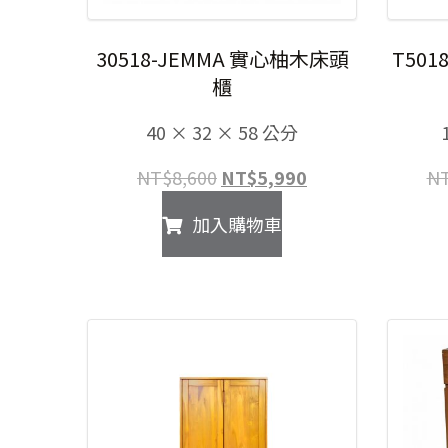
30518-JEMMA 實心柚木床頭
T501
櫃
40 × 32 × 58 公分
原
目
NT$
8,600
NT$
5,990
N
始
前
加入購物車
價
價
格：
格：
NT$8,600。
NT$5,990。