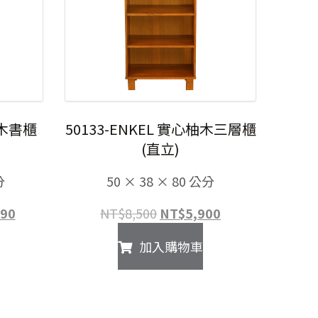
柚木書櫃
50133-ENKEL 實心柚木三層櫃
(直立)
分
50 × 38 × 80 公分
目
原
目
990
NT$
8,500
NT$
5,900
前
始
前
加入購物車
價
價
價
格：
格：
格：
00。
NT$16,990。
NT$8,500。
NT$5,900。