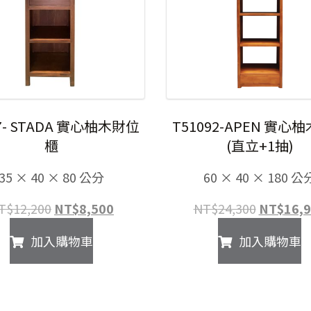
67- STADA 實心柚木財位
T51092-APEN 實心
櫃
(直立+1抽)
35 × 40 × 80 公分
60 × 40 × 180 公
原
目
原
T$
12,200
NT$
8,500
NT$
24,300
NT$
16,
始
前
始
加入購物車
加入購物車
價
價
價
格：
格：
格：
NT$12,200。
NT$8,500。
NT$24,3