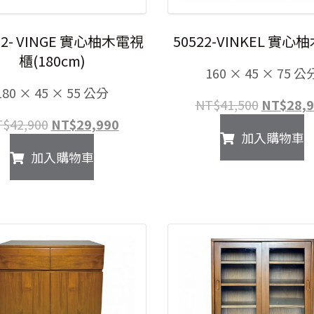
82- VINGE 實心柚木電視
50522-VINKEL 實心
櫃(180cm)
160 × 45 × 75 公
180 × 45 × 55 公分
原
NT$
41,500
NT$
28,
始
原
目
T$
42,900
NT$
29,990
加入購物車
價
始
前
加入購物車
格：
價
價
NT$41,5
格：
格：
NT$42,900。
NT$29,990。