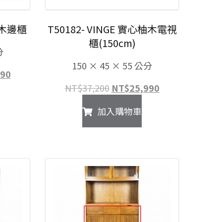
柚木邊櫃
T50182- VINGE 實心柚木電視
櫃(150cm)
分
150 × 45 × 55 公分
目
990
前
原
目
NT$
37,200
NT$
25,990
價
始
前
加入購物車
格：
價
價
00。
NT$28,990。
格：
格：
NT$37,200。
NT$25,990。