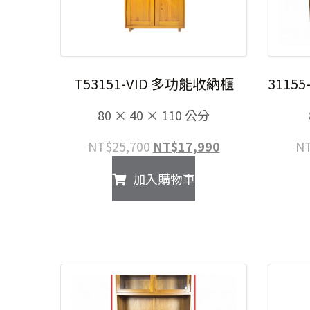
T53151-VID 多功能收納櫃
3115
80 × 40 × 110 公分
原
目
NT$
25,700
NT$
17,990
N
始
前
加入購物車
價
價
格：
格：
NT$25,700。
NT$17,990。