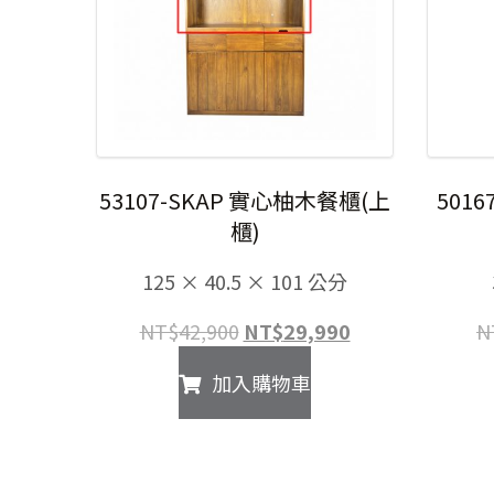
53107-SKAP 實心柚木餐櫃(上
501
櫃)
125 × 40.5 × 101 公分
原
目
NT$
42,900
NT$
29,990
N
始
前
加入購物車
價
價
格：
格：
NT$42,900。
NT$29,990。