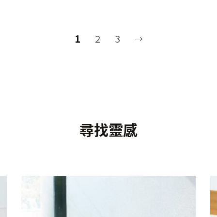
1
2
3
→
尋找靈感