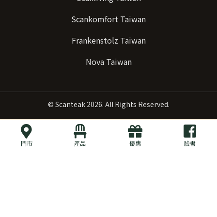
Scankomfort Taiwan
Frankenstolz Taiwan
Nova Taiwan
©
Scanteak
2026. All Rights Reserved.
門市
產品
優惠
臉書