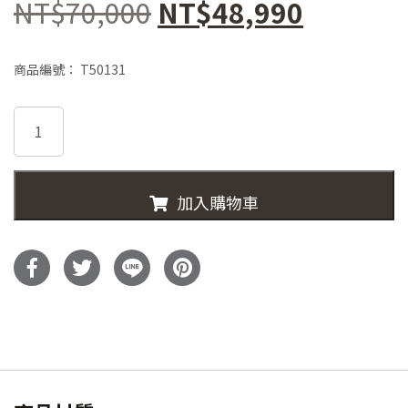
原
目
NT$
70,000
NT$
48,990
始
前
商品編號：
T50131
價
價
T50131-
格：
格：
DURA
天
NT$70,000。
NT$48,
然
加入購物車
大
理
石
四
門
邊
櫃
數
量