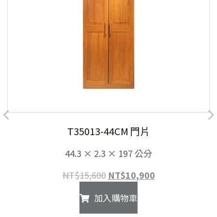
T35013-44CM 門片
44.3 × 2.3 × 197 公分
原
目
NT$
15,600
NT$
10,900
始
前
加入購物車
價
價
格：
格：