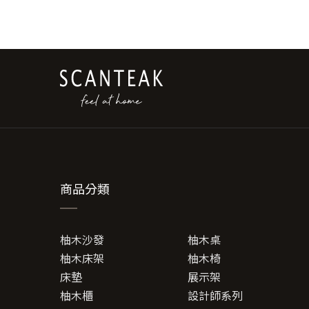
款
式。
可
在
產
品
頁
面
選
擇
選
商品分類
項
柚木沙發
柚木桌
柚木床架
柚木椅
床墊
展示架
柚木櫃
設計師系列