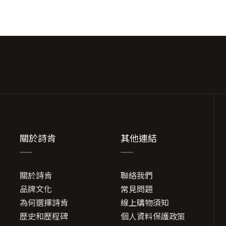
款
款
式。
式
可
可
在
在
產
產
品
品
頁
頁
面
面
選
選
擇
擇
選
選
關於詩肯
其他連結
項
項
關於詩肯
聯絡我們
品牌文化
常見問題
為何選擇詩肯
線上購物須知
歷史和歷程碑
個人資料保護政策