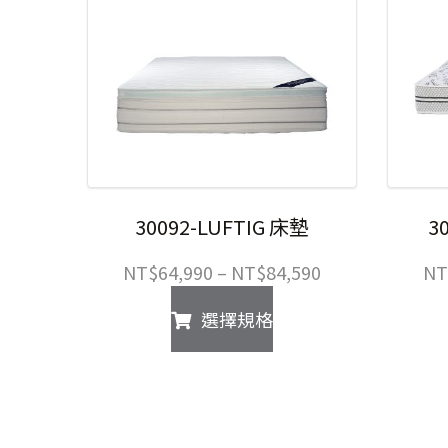
30092-LUFTIG 床墊
3
價
NT$
64,990
–
NT$
84,590
NT
格
此
選擇規格
範
產
圍：
品
NT$64,990
有
到
多
NT$84,590
種