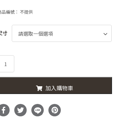
格
商品編號：
不提供
範
圍：
尺寸
NT$49,9
0908-
到
極
NT$74,9
致
床
加入購物車
墊
數
量