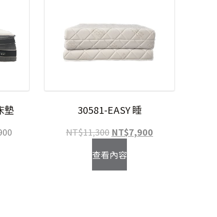
r床墊
30581-EASY 睡
價
原
目
900
NT$
11,300
NT$
7,900
格
始
前
查看內容
範
價
價
圍：
格：
格：
NT$49,900
NT$11,300。
NT$7,900。
到
NT$59,900