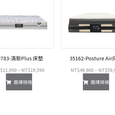
0783-清新Plus 床墊
35162-Posture Ai
價
$
11,990
–
NT$
19,590
NT$
49,900
–
NT$
59,
格
此
此
選擇規格
選擇規格
範
產
產
圍：
品
品
NT$11,990
有
有
到
多
多
NT$19,590
種
種