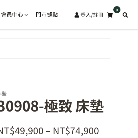
0
會員中心
門市據點
登入/註冊
床墊
30908-極致 床墊
價
NT$
49,900
–
NT$
74,900