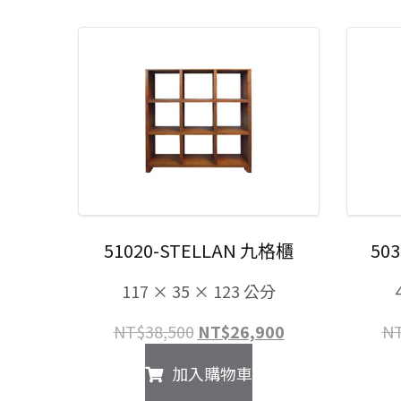
51020-STELLAN 九格櫃
50
117 × 35 × 123 公分
原
目
NT$
38,500
NT$
26,900
N
始
前
加入購物車
價
價