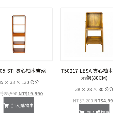
305-STI 實心柚木書架
T50217-LESA 實心
示架(80CM)
45 × 33 × 130 公分
38 × 28 × 80 公
原
目
T$
28,590
NT$
19,990
始
前
原
NT$
7,200
NT$
4,9
加入購物車
價
價
始
加入購物車