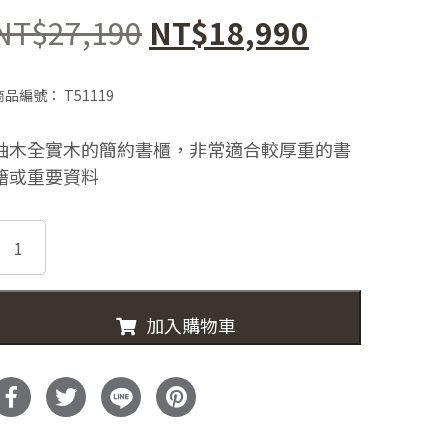
原
目
NT$
27,190
NT$
18,990
始
前
商品編號：
T51119
價
價
柚木全實木的簡約書櫃，非常適合較厚重的書
格：
格：
籍或重要資料
NT$27,190。
NT$18,9
51119-
BOKA
實
心
加入購物車
柚
木
書
櫃
數
量