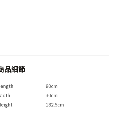
商品細節
Length
80cm
idth
30cm
eight
182.5cm