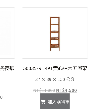
柚木丹麥展
50035-REKKI 實心柚木五層架
37 × 39 × 150 公分
分
原
目
NT$
11,800
NT$
4,500
始
前
目
90
加入購物車
價
價
前