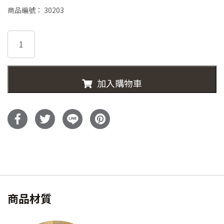
始
前
商品編號：
30203
價
價
30203-
格：
格：
PIDA
實
NT$20,000。
NT$13,
心
加入購物車
柚
木
收
納
吊
衣
架
數
量
商品材質