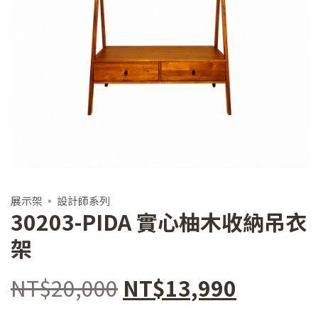
展示架
設計師系列
30203-PIDA 實心柚木收納吊衣
架
原
目
NT$
20,000
NT$
13,990