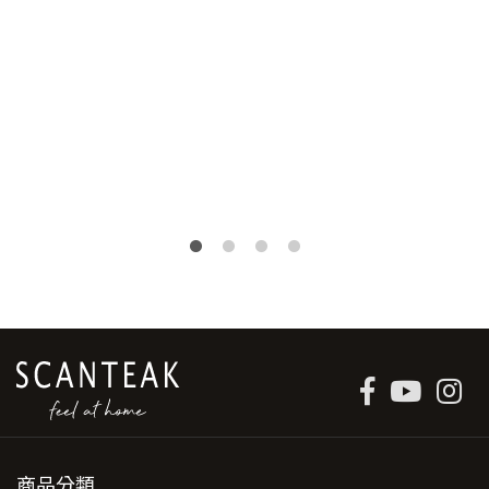
原
目
NT$
8,600
NT$
5,990
始
前
價
價
格：
格：
NT$8,600。
NT$5,990。
商品分類