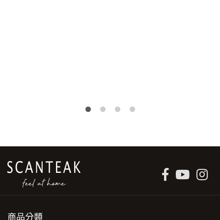
原
目
NT$
21,300
NT$
14,900
始
前
價
價
格：
格：
NT$21,300。
NT$14,900。
商品分類