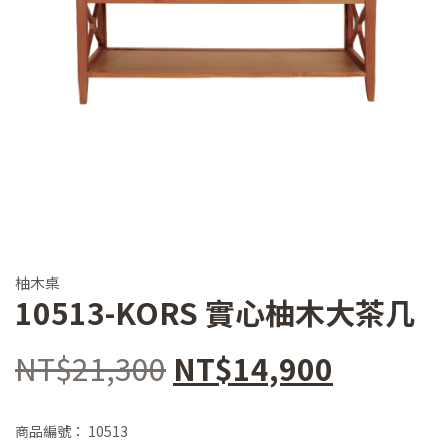
柚木桌
10513-KORS 實心柚木大茶几
原
目
NT$
21,300
NT$
14,900
始
前
商品編號：
10513