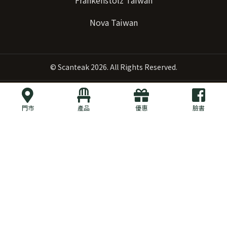
Nova Taiwan
©
Scanteak
2026. All Rights Reserved.
門市
產品
優惠
臉書