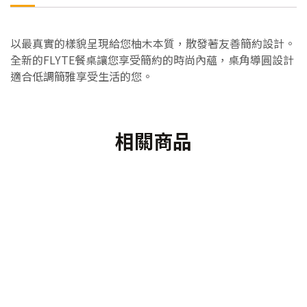
以最真實的樣貌呈現給您柚木本質，散發著友善簡約設計。
全新的FLYTE餐桌讓您享受簡約的時尚內蘊，桌角導圓設計
適合低調簡雅享受生活的您。
相關商品