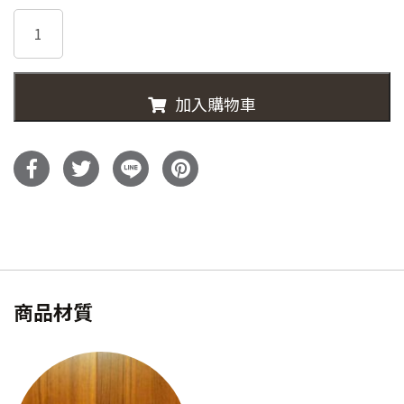
始
前
T20095-
價
價
FLYTE
150cm
格：
格：
實
加入購物車
心
NT$32,800。
NT$22,
柚
木
餐
桌
數
量
商品材質