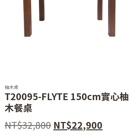
柚木桌
T20095-FLYTE 150cm實心柚
木餐桌
原
目
NT$
32,800
NT$
22,900