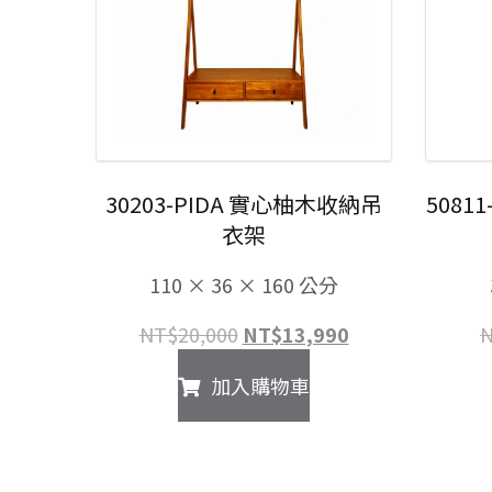
30203-PIDA 實心柚木收納吊
5081
衣架
110 × 36 × 160 公分
原
目
NT$
20,000
NT$
13,990
始
前
加入購物車
價
價
格：
格：
NT$20,000。
NT$13,990。