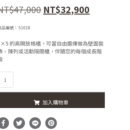
原
目
NT$
47,000
NT$
32,900
始
前
商品編號：
51018
價
價
3×5 的高開放格櫃，可當自由選擇做為壁面裝
格：
格：
飾、陳列或活動隔間櫃，伴隨您的每個成長階
NT$47,000。
NT$32,9
段
51018
tellan
十
五
加入購物車
格
櫃
數
量