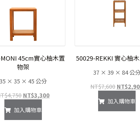
1-MONI 45cm實心柚木置
50029-REKKI 實心
物架
37 × 39 × 84 公
35 × 35 × 45 公分
原
NT$
7,600
NT$
2,9
始
原
目
NT$
4,750
NT$
3,300
加入購物車
價
始
前
加入購物車
格：
價
價
NT$7,6
格：
格：
NT$4,750。
NT$3,300。