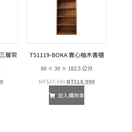
柚木三層架
T51119-BOKA 實心柚木書櫃
分
80 × 30 × 182.5 公分
目
原
目
00
NT$
27,190
NT$
18,990
前
始
前
加入購物車
價
價
價
格：
格：
格：
00。
NT$2,900。
NT$27,190。
NT$18,990。