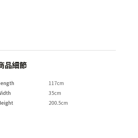
商品細節
Length
117cm
idth
35cm
eight
200.5cm