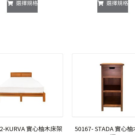
此
此
選擇規格
選擇規格
範
產
產
圍：
品
品
NT$49,900
有
有
到
多
多
NT$59,900
種
種
款
款
式。
式
可
可
在
在
產
產
品
品
頁
頁
面
面
選
選
擇
擇
選
選
項
項
32-KURVA 實心柚木床架
50167- STADA 實心