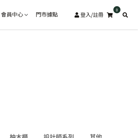
0
會員中心
門市據點
登入/註冊
柚木櫃
設計師系列
其他