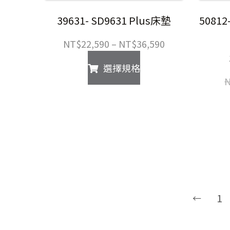
擇
選
39631- SD9631 Plus床墊
5081
項
價
NT$
22,590
–
NT$
36,590
格
此
選擇規格
範
產
圍：
品
NT$22,590
有
到
多
NT$36,590
種
款
式。
可
在
產
1
←
品
頁
面