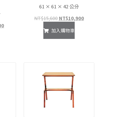
61 × 61 × 42 公分
分
原
目
NT$
15,600
NT$
10,900
始
前
目
00
加入購物車
價
價
前
格：
格：
價
NT$15,600。
NT$10,900。
格：
200。
NT$8,500。