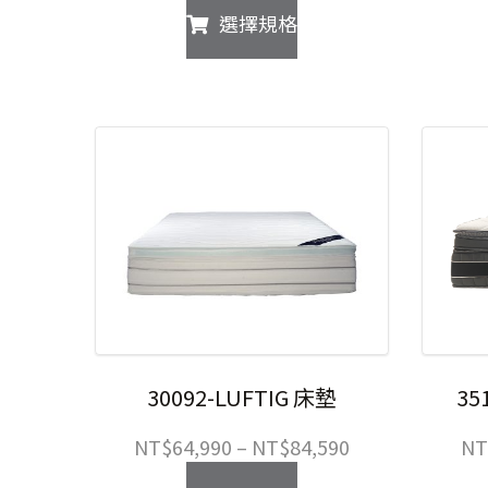
此
選擇規格
範
產
圍：
品
NT$46,990
有
到
多
NT$71,590
種
款
式。
可
在
產
品
頁
面
選
30092-LUFTIG 床墊
35
擇
選
價
NT$
64,990
–
NT$
84,590
NT
項
格