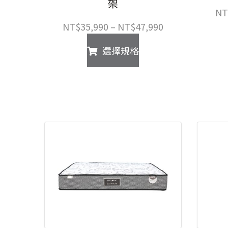
架
NT
價
NT$
35,990
–
NT$
47,990
格
此
選擇規格
範
產
圍：
品
NT$35,990
有
到
多
NT$47,990
種
款
式。
可
在
產
品
頁
面
選