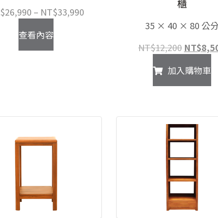
櫃
價
$
26,990
–
NT$
33,990
格
35 × 40 × 80 公
查看內容
範
原
NT$
12,200
NT$
8,5
圍：
始
NT$26,990
加入購物車
價
到
格：
NT$33,990
NT$12,