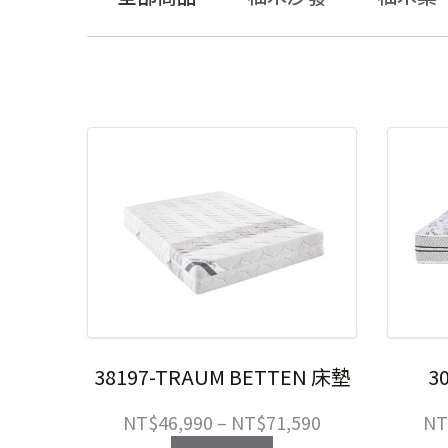
38197-TRAUM BETTEN 床墊
3
價
NT$
46,990
–
NT$
71,590
NT
格