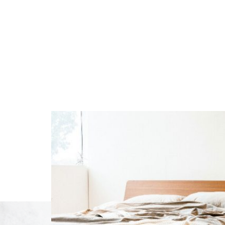
選
擇
選
項