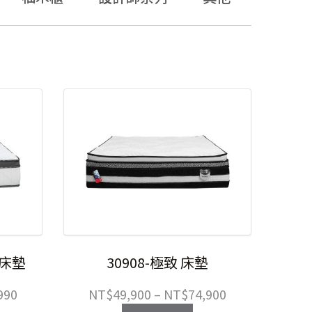
L 床墊
30908-極致 床墊
價
價
990
NT$
49,900
–
NT$
74,900
格
格