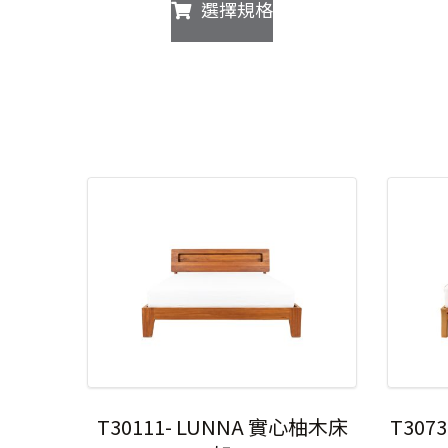
此
選擇規格
範
產
圍：
品
NT$64,990
有
到
多
NT$84,590
種
款
式。
可
在
產
品
頁
面
選
擇
選
項
T30111- LUNNA 實心柚木床
T307