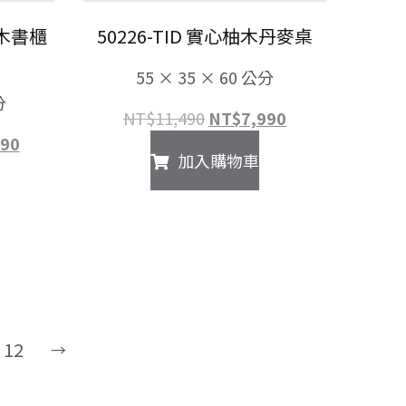
柚木書櫃
50226-TID 實心柚木丹麥桌
55 × 35 × 60 公分
分
原
目
NT$
11,490
NT$
7,990
始
前
目
990
加入購物車
價
價
前
格：
格：
價
NT$11,490。
NT$7,990。
格：
00。
NT$16,990。
12
→