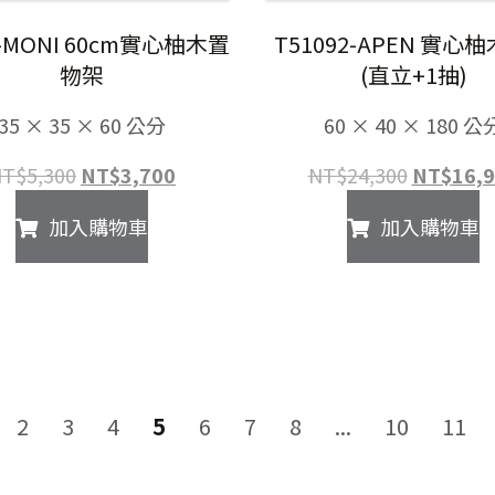
2-MONI 60cm實心柚木置
T51092-APEN 實心
物架
(直立+1抽)
35 × 35 × 60 公分
60 × 40 × 180 公
原
目
原
NT$
5,300
NT$
3,700
NT$
24,300
NT$
16,
始
前
始
加入購物車
加入購物車
價
價
價
格：
格：
格：
NT$5,300。
NT$3,700。
NT$24,3
2
3
4
5
6
7
8
...
10
11