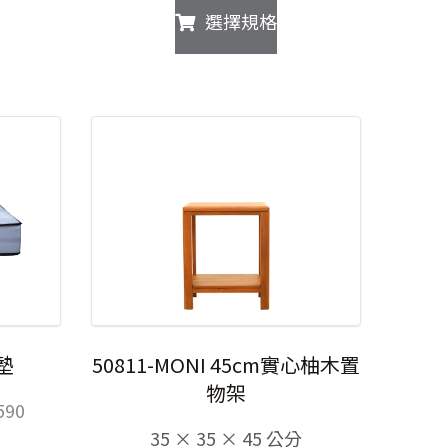
此
選擇規格
範
範
產
圍：
圍：
品
NT$29,990
NT$49,900
有
到
到
多
NT$35,990
NT$74,900
種
款
。
式。
可
在
產
品
頁
面
選
床墊
50811-MONI 45cm實心柚木置
擇
物架
選
價
590
項
格
35 × 35 × 45 公分