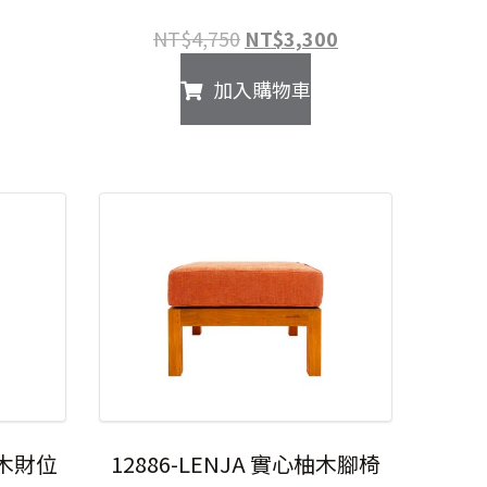
範
原
目
NT$
4,750
NT$
3,300
圍：
始
前
NT$38,590
加入購物車
價
價
到
格：
格：
NT$58,590
NT$4,750。
NT$3,300。
。
柚木財位
12886-LENJA 實心柚木腳椅