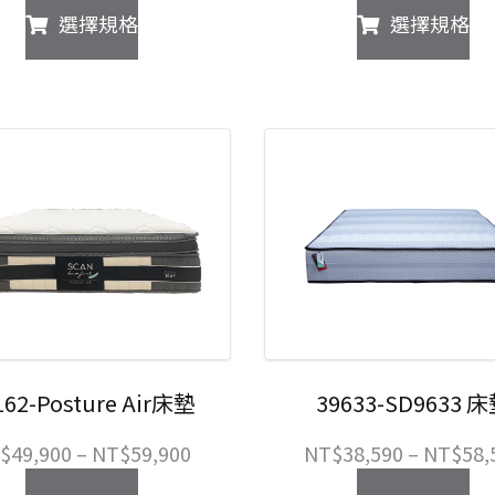
此
此
選擇規格
選擇規格
範
產
產
圍：
品
品
NT$11,990
有
有
到
多
多
NT$19,590
種
種
款
款
式。
式
可
可
在
在
產
產
品
品
頁
頁
面
面
選
選
162-Posture Air床墊
39633-SD9633 
擇
擇
選
選
價
$
49,900
–
NT$
59,900
NT$
38,590
–
NT$
58,
項
項
格