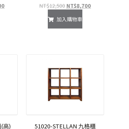
目
原
目
00
NT$
12,500
NT$
8,700
前
始
前
加入購物車
價
價
價
格：
格：
格：
900。
NT$7,600。
NT$12,500。
NT$8,700。
櫃(高)
51020-STELLAN 九格櫃