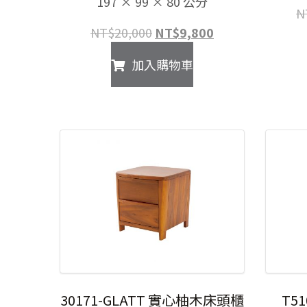
197 × 99 × 80 公分
N
原
目
NT$
20,000
NT$
9,800
始
前
加入購物車
價
價
格：
格：
NT$20,000。
NT$9,800。
30171-GLATT 實心柚木床頭櫃
T51