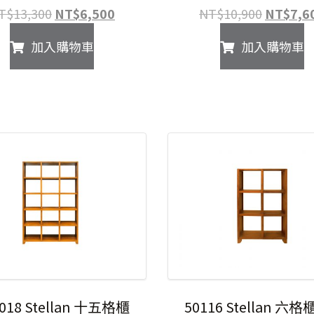
原
目
原
T$
13,300
NT$
6,500
NT$
10,900
NT$
7,6
始
前
始
加入購物車
加入購物車
價
價
價
格：
格：
格：
NT$13,300。
NT$6,500。
NT$10,
018 Stellan 十五格櫃
50116 Stellan 六格