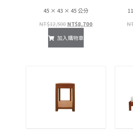
45 × 43 × 45 公分
1
原
目
NT$
12,500
NT$
8,700
N
始
前
加入購物車
價
價
格：
格：
NT$12,500。
NT$8,700。