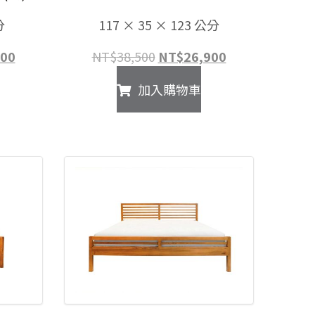
分
117 × 35 × 123 公分
目
原
目
900
NT$
38,500
NT$
26,900
前
始
前
加入購物車
價
價
價
格：
格：
格：
00。
NT$18,900。
NT$38,500。
NT$26,900。