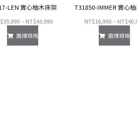
017-LEN 實心柚木床架
T31850-IMMER 實
價
$
35,990
–
NT$
43,990
NT$
16,990
–
NT$
40,
格
此
此
選擇規格
選擇規格
範
產
產
圍：
品
品
NT$35,990
有
有
到
多
多
NT$43,990
種
種
款
款
式。
式
可
可
在
在
產
產
品
品
頁
頁
面
面