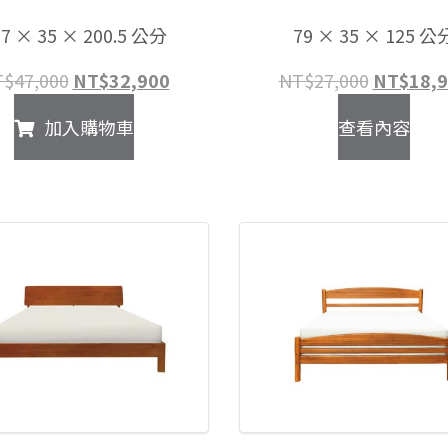
17 × 35 × 200.5 公分
79 × 35 × 125 公
原
目
原
T$
47,000
NT$
32,900
NT$
27,000
NT$
18,
始
前
始
加入購物車
查看內容
價
價
價
格：
格：
格：
NT$47,000。
NT$32,900。
NT$27,0