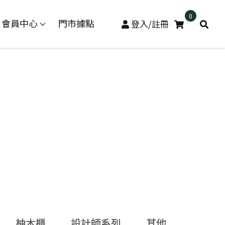
0
會員中心
門市據點
登入/註冊
柚木櫃
設計師系列
其他