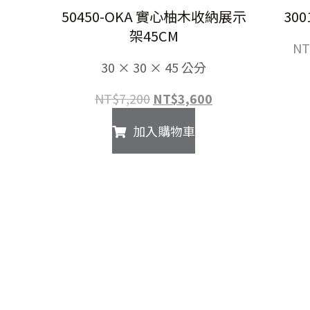
50450-OKA 實心柚木收納展示
30
架45CM
NT
30 × 30 × 45 公分
原
目
NT$
7,200
NT$
3,600
始
前
加入購物車
價
價
格：
格：
NT$7,200。
NT$3,600。