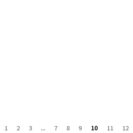
選
選
擇
擇
選
選
項
項
原
目
原
T$
18,600
NT$
11,990
NT$
19,900
NT$
13,
始
前
始
價
價
價
格：
格：
格：
NT$18,600。
NT$11,990。
NT$19,9
1
2
3
...
7
8
9
10
11
12