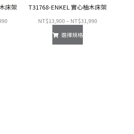
心柚木床架
T31768-ENKEL 實心柚木床架
價
價
990
NT$
13,900
–
NT$
31,990
格
格
此
選擇規格
範
範
產
圍：
圍：
品
NT$16,990
NT$13,900
有
到
到
多
NT$40,990
NT$31,990
種
款
。
式。
可
在
產
品
頁
面