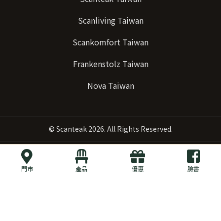
Scanliving Taiwan
Scankomfort Taiwan
Frankenstolz Taiwan
Nova Taiwan
©
Scanteak
2026. All Rights Reserved.
門市
產品
優惠
臉書