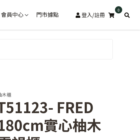
0
會員中心
門市據點
登入/註冊
柚木櫃
T51123- FRED
180cm實心柚木