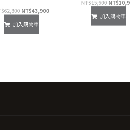
原
NT$
15,600
NT$
10,
始
原
目
T$
62,800
NT$
43,900
加入購物車
價
始
前
加入購物車
格：
價
價
NT$15,6
格：
格：
NT$62,800。
NT$43,900。