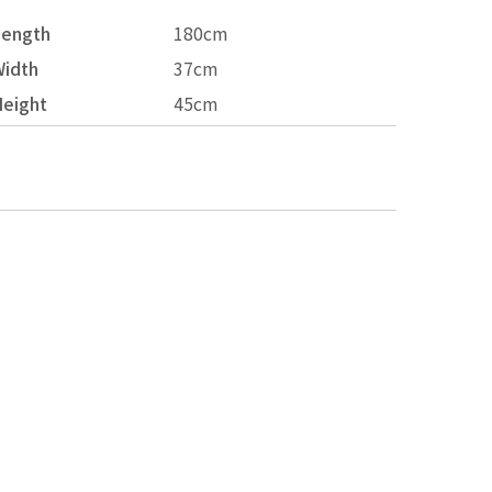
Length
180cm
idth
37cm
eight
45cm