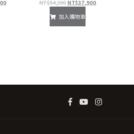
目
原
目
900
NT$
54,200
NT$
37,900
前
始
前
加入購物車
價
價
價
格：
格：
格：
00。
NT$10,900。
NT$54,200。
NT$37,900。