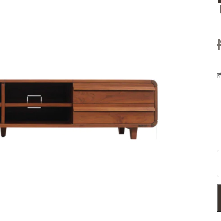
T
F
1