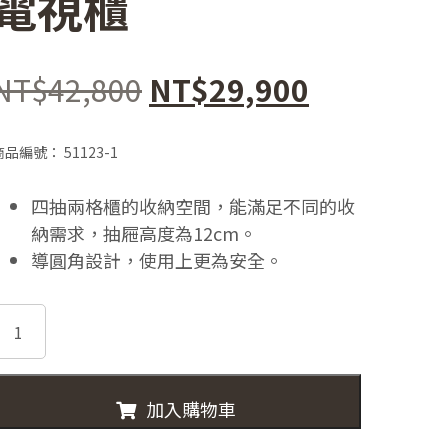
電視櫃
原
目
NT$
42,800
NT$
29,900
始
前
商品編號：
51123-1
價
價
四抽兩格櫃的收納空間，能滿足不同的收
格：
格：
納需求，抽屜高度為12cm。
NT$42,800。
NT$29,9
導圓角設計，使用上更為安全。
51123-
RED
80cm
實
加入購物車
心
柚