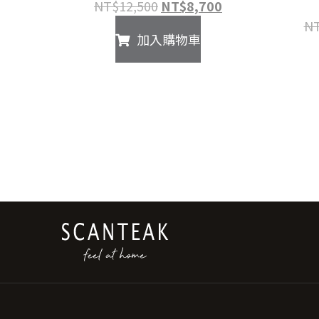
原
目
NT$
12,500
NT$
8,700
始
前
N
加入購物車
價
價
格：
格：
NT$12,500。
NT$8,700。