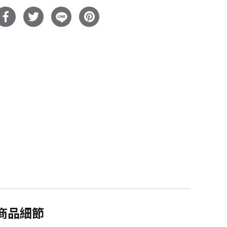
木
電
視
櫃
數
量
商品細節