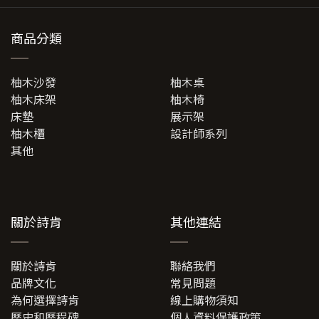
產
品
商品分類
頁
面
選
柚木沙發
柚木桌
擇
柚木床架
柚木椅
選
床墊
展示架
項
柚木櫃
設計師系列
其他
關於詩肯
其他連結
關於詩肯
聯絡我們
品牌文化
常見問題
為何選擇詩肯
線上購物須知
歷史和歷程碑
個人資料保護政策