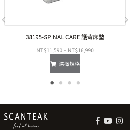
38195-SPINAL CARE 護背床墊
價
NT$
11,590
–
NT$
16,990
格
此
選擇規格
範
產
圍：
品
NT$11,590
有
到
多
NT$16,990
種
款
式。
可
在