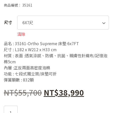
格
商品編號：
35161
範
圍：
尺寸
NT$29,
清除
到
品名 : 35161-Ortho Supreme 床墊 6x7FT
尺寸 : L182 x W212 x H33 cm
NT$38,
材質 : 表面 :透氣涼感、防螨、抗菌、親膚性針織布/記憶泡
棉5cm
內層 :正反兩面高密度泡棉
功能 : 七段式獨立筒/床墊可折
彈簧顆數 : 832顆
原
目
NT$
55,700
NT$
38,990
始
前
35161-