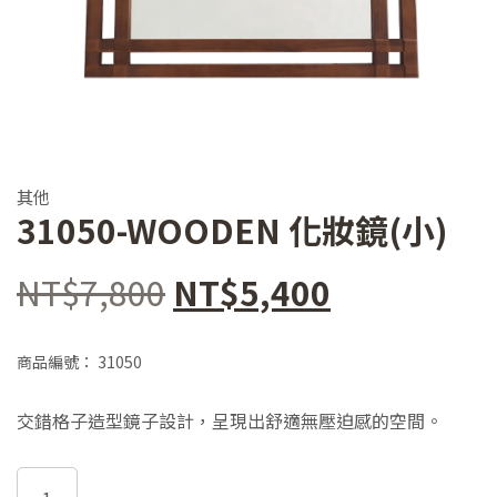
其他
31050-WOODEN 化妝鏡(小)
原
目
NT$
7,800
NT$
5,400
始
前
商品編號：
31050
價
價
交錯格子造型鏡子設計，呈現出舒適無壓迫感的空間。
格：
格：
31050-
NT$7,800。
NT$5,400