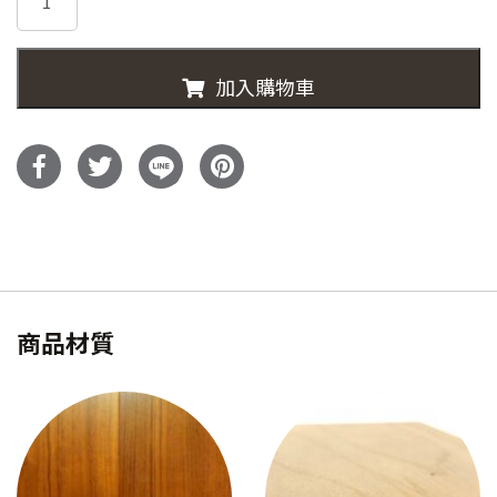
WOODEN
化
妝
加入購物車
鏡
(小)
數
量
商品材質