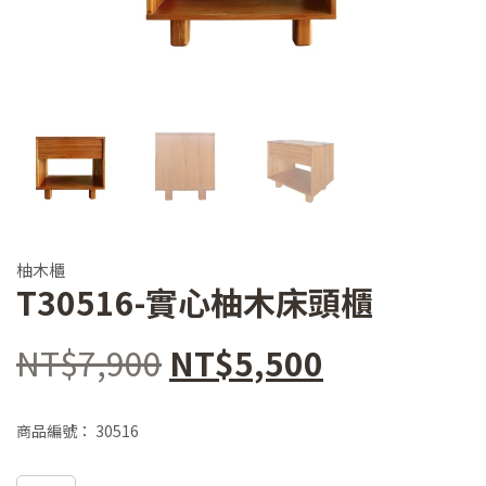
柚木櫃
T30516-實心柚木床頭櫃
原
目
NT$
7,900
NT$
5,500
始
前
商品編號：
30516
價
價