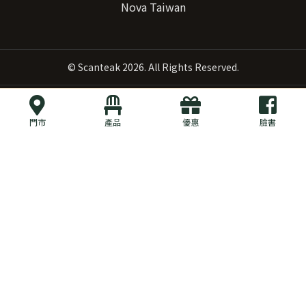
Nova Taiwan
©
Scanteak
2026. All Rights Reserved.
門市
產品
優惠
臉書