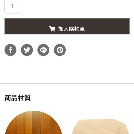
T30516-
格：
格：
實
心
NT$7,900。
NT$5,500
柚
加入購物車
木
床
頭
櫃
數
量
商品材質