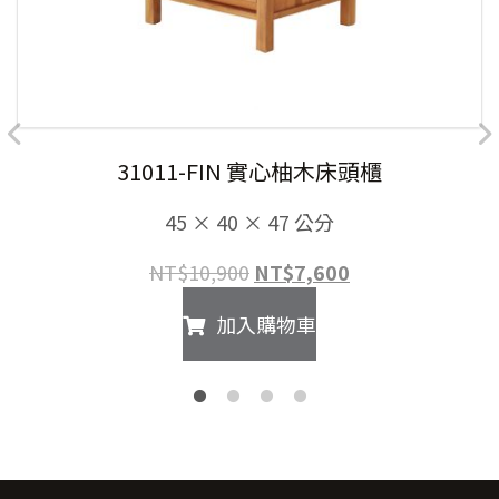
31011-FIN 實心柚木床頭櫃
45 × 40 × 47 公分
原
目
NT$
10,900
NT$
7,600
始
前
加入購物車
價
價
格：
格：
NT$10,900。
NT$7,600。