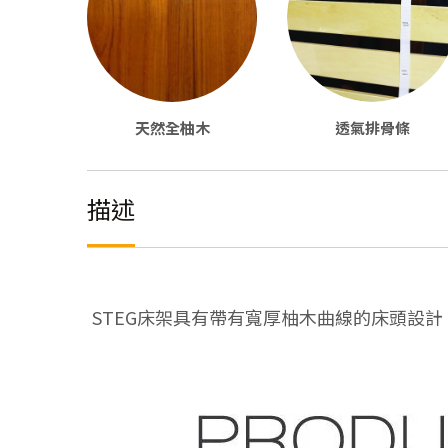
天然全柚木
透氣排骨條
描述
STEG床架具有帶有寬厚柚木曲線的床頭設