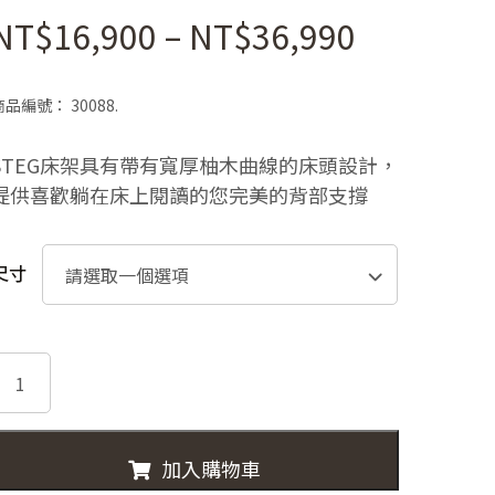
價
NT$
16,900
–
NT$
36,990
格
商品編號：
30088.
範
STEG床架具有帶有寬厚柚木曲線的床頭設計，
圍：
提供喜歡躺在床上閱讀的您完美的背部支撐
NT$16,9
到
尺寸
NT$36,9
30088-
STEG
實
心
加入購物車
柚