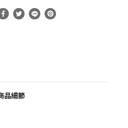
木
柚
木
床
架
數
量
商品細節