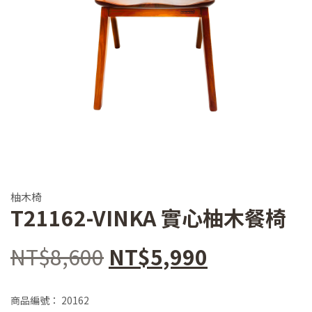
柚木椅
T21162-VINKA 實心柚木餐椅
原
目
NT$
8,600
NT$
5,990
始
前
商品編號：
20162