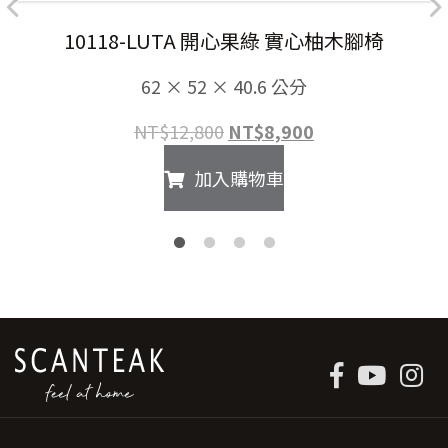
10118-LUTA 開心果綠 實心柚木腳椅
62 × 52 × 40.6 公分
原
目
NT$
12,800
NT$
8,900
始
前
加入購物車
價
價
格：
格：
NT$12,800。
NT$8,900。