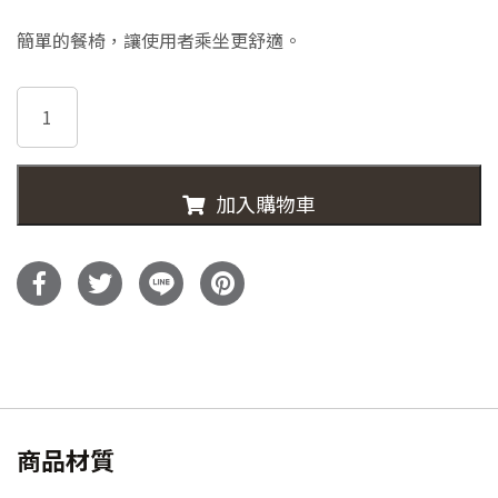
價
價
簡單的餐椅，讓使用者乘坐更舒適。
格：
格：
T21162-
NT$8,600。
NT$5,990
VINKA
實
心
加入購物車
柚
木
餐
椅
數
量
商品材質