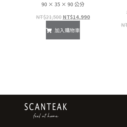
90 × 35 × 90 公分
原
目
NT$
21,500
NT$
14,990
始
前
N
加入購物車
價
價
格：
格：
NT$21,500。
NT$14,990。