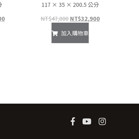
分
117 × 35 × 200.5 公分
目
原
目
00
NT$
47,000
NT$
32,900
前
始
前
加入購物車
價
價
價
格：
格：
格：
800。
NT$8,900。
NT$47,000。
NT$32,900。