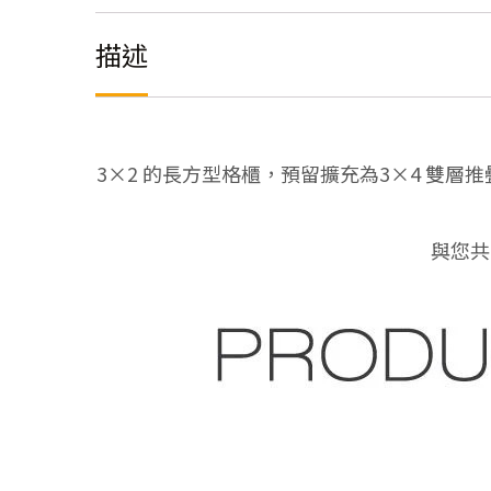
描述
3×2 的長方型格櫃，預留擴充為3×4 雙層
與您共