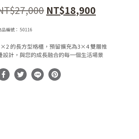
原
目
NT$
27,000
NT$
18,900
始
前
商品編號：
50116
價
價
3×2 的長方型格櫃，預留擴充為3×4 雙層推
格：
格：
疊設計，與您的成長融合的每一個生活場景
NT$27,000。
NT$18,9