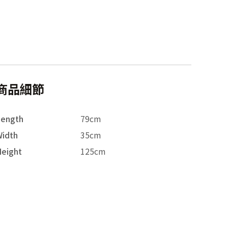
商品細節
Length
79cm
idth
35cm
eight
125cm